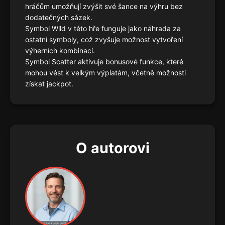
hráčům umožňují zvýšit své šance na výhru bez
dodatečných sázek.
Symbol Wild v této hře funguje jako náhrada za
ostatní symboly, což zvyšuje možnost vytvoření
výherních kombinací.
Symbol Scatter aktivuje bonusové funkce, které
mohou vést k velkým výplatám, včetně možnosti
získat jackpot.
O autorovi