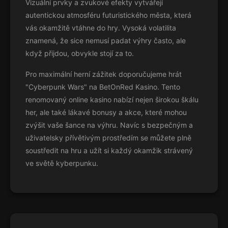
Vizuální prvky a zvukové efekty vytvářejí
autentickou atmosféru futuristického města, která
vás okamžitě vtáhne do hry. Vysoká volatilita
znamená, že sice nemusí padat výhry často, ale
když přijdou, obvykle stojí za to.
Pro maximální herní zážitek doporučujeme hrát
"Cyberpunk Wars" na BetOnRed Kasino. Tento
renomovaný online kasino nabízí nejen širokou škálu
her, ale také lákavé bonusy a akce, které mohou
zvýšit vaše šance na výhru. Navíc s bezpečným a
uživatelsky přívětivým prostředím se můžete plně
soustředit na hru a užít si každý okamžik strávený
ve světě kyberpunku.