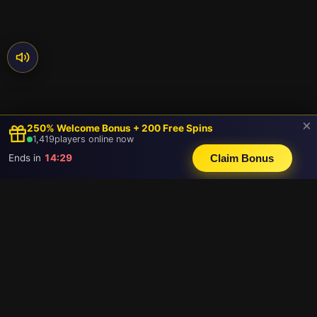
×
250% Welcome Bonus + 200 Free Spins
1,419
players online now
Ends in
14:28
Claim Bonus
BetOnRed Kasino Casino - váš spolehlivý partner ve světě
hazardních her
Rychlé odkazy
Domů