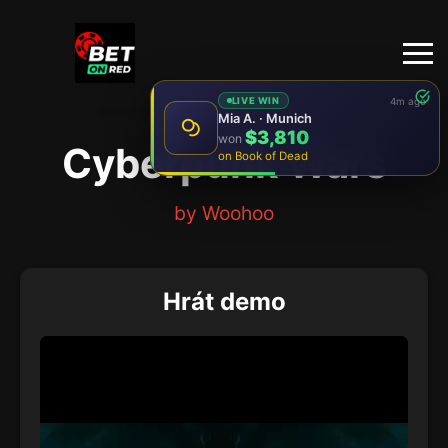
4m ago
LIVE WIN
Mia A. · Munich
$3,810
won
Cyberpunk Wars
on Book of Dead
by Woohoo
Hrát demo