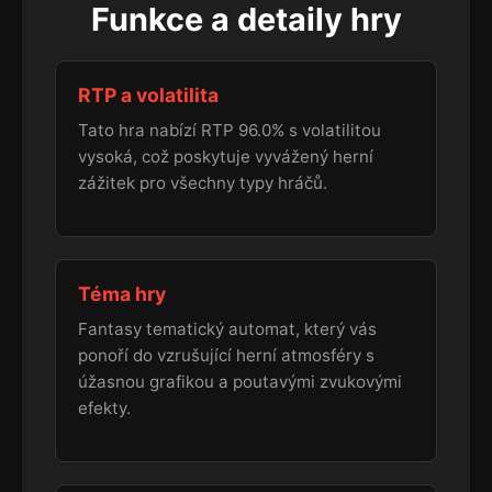
Funkce a detaily hry
RTP a volatilita
Tato hra nabízí RTP 96.0% s volatilitou
vysoká, což poskytuje vyvážený herní
zážitek pro všechny typy hráčů.
Téma hry
Fantasy tematický automat, který vás
ponoří do vzrušující herní atmosféry s
úžasnou grafikou a poutavými zvukovými
efekty.