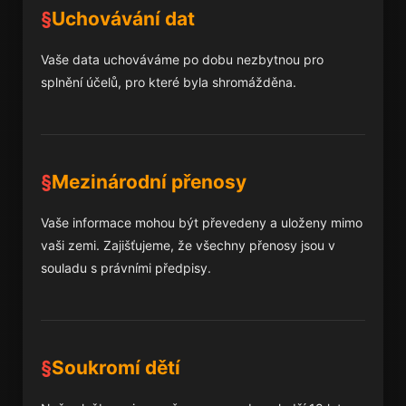
Uchovávání dat
Vaše data uchováváme po dobu nezbytnou pro
splnění účelů, pro které byla shromážděna.
Mezinárodní přenosy
Vaše informace mohou být převedeny a uloženy mimo
vaši zemi. Zajišťujeme, že všechny přenosy jsou v
souladu s právními předpisy.
Soukromí dětí