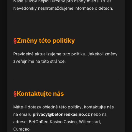
Naše služby nejsou určeny pro osoby mladší 18 let.
Nevědomky neshromažďujeme informace o dětech.
Změny této politiky
Pravidelně aktualizujeme tuto politiku. Jakékoli změny
zveřejníme na této stránce.
Kontaktujte nás
Máte-li dotazy ohledně této politiky, kontaktujte nás
na emailu
privacy@betonredkasino.cz
nebo na
adrese: BetOnRed Kasino Casino, Willemstad,
Curaçao.