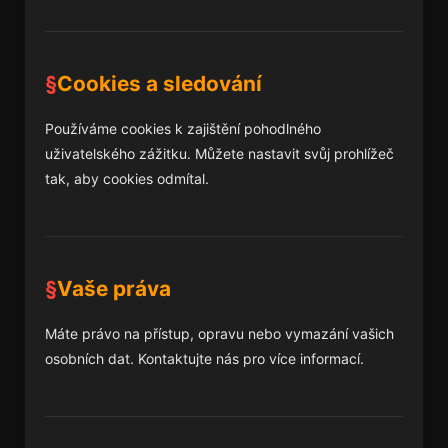
Cookies a sledování
Používáme cookies k zajištění pohodlného
uživatelského zážitku. Můžete nastavit svůj prohlížeč
tak, aby cookies odmítal.
Vaše práva
Máte právo na přístup, opravu nebo vymazání vašich
osobních dat. Kontaktujte nás pro více informací.